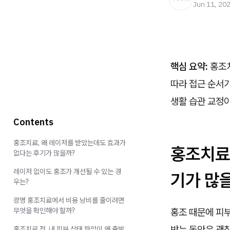
Jun 11, 20
핵심 요약:
홍조치
따라 접근 순서가
생활 습관 교정
Contents
홍조치료, 왜 레이저를 받았는데도 효과가
홍조치료
없다는 후기가 많을까?
레이저 없이도 홍조가 개선될 수 있는 경
기가 많
우는?
광명 홍조치료에서 비용 낭비를 줄이려면
무엇을 확인해야 할까?
홍조 때문에 피
받는 동안은 괜
홍조치료 전, 내 피부 상태 파악이 왜 출발