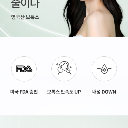
수원점
판교점
광교점
광명점
산본점
부천점
일산점
다산점
김포점
인천검단점
동탄점
평택점
안양점
부평점
안산점
의정부점
시흥배곧점
분당미금점
과천점
하남미사점
화성봉담점
경기광주점
CHUNGCHEONG-DO
천안점
대전점
JEOLLA-DO
광주점
목포점