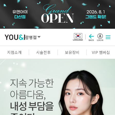
광명점
SEOUL
지점소개
시술전후
보유장비
VIP 멤버십
강남점
선릉점
잠실점
왕십리점
명동점
홍대신촌점
영등포점
마곡점
건대점
구로점
여의도점
천호점
목동점
창동점
GYEONGGI / INCHEON