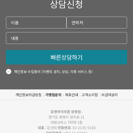
상담신청
빠른상담하기
개인정보 수집동의 (이벤트 공지, 상담, 각종 서비스 등)
개인정보취급방침
가맹점문의
제휴안내
고객소리함
비급여공지
유앤아이의원 광명점
:
경기도 광명시 양지로 21
어반브릭스 T타워 2층
대표
: 김선희
전화번호
: 02-2135-5320
사업자번호
: 693-11-01961