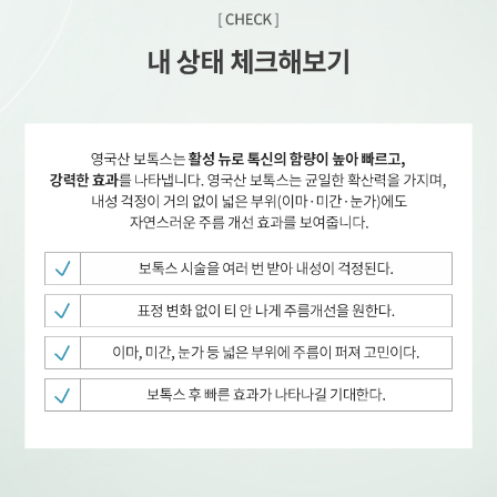
GYEONGSANG-DO
대구점
부산점
창원점