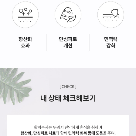
GYEONGSANG-DO
대구점
부산점
창원점