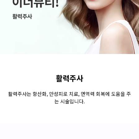
수원점
판교점
광교점
광명점
산본점
부천점
일산점
다산점
김포점
인천검단점
동탄점
평택점
안양점
부평점
안산점
의정부점
시흥배곧점
분당미금점
과천점
하남미사점
화성봉담점
경기광주점
활력주사
CHUNGCHEONG-DO
활력주사는 항산화, 만성피로 치료, 면역력 회복에 도움을 주
는 시술입니다.
천안점
대전점
JEOLLA-DO
광주점
목포점