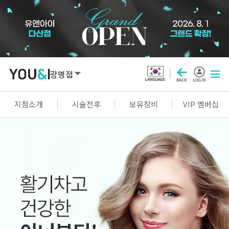
광명점
SEOUL
지점소개
시술전후
보유장비
VIP 멤버십
강남점
선릉점
잠실점
왕십리점
명동점
홍대신촌점
영등포점
마곡점
건대점
구로점
여의도점
천호점
목동점
창동점
GYEONGGI / INCHEON