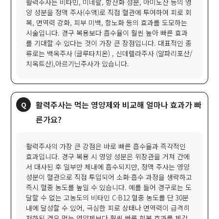
활력주사는 비타민, 미네랄, 항산화 성분, 아미노산 등의 영
양 성분을 정맥 주사(수액)로 직접 혈관에 투여하여 피로 회
복, 면역력 강화, 피부 미백, 항노화 등의 효과를 도모하는
시술입니다. 경구 복용보다 흡수율이 훨씬 높아 빠른 효과
를 기대할 수 있다는 것이 가장 큰 장점입니다. 대표적인 종
류로는 백옥주사 (글루타치온) , 신데렐라주사 (알파리포산/
치옥트산),아르기닌주사가 있습니다.
활력주사는 먹는 영양제와 비교해 얼마나 효과가 빠
른가요?
활력주사의 가장 큰 강점은 바로 빠른 흡수율과 즉각적인
효과입니다. 경구 복용 시 영양 성분은 위장관을 거쳐 간에
서 대사된 후 일부만 체내에 흡수되지만, 정맥 주사는 영양
성분이 혈관으로 직접 투입되어 소화·흡수 과정을 생략하고
즉시 혈중 농도를 높일 수 있습니다. 예를 들어 경구로는 도
달할 수 없는 고농도의 비타민 C·B12 혈중 농도를 단 30분
내에 달성할 수 있어, 극심한 피로 상태나 면역력이 급격히
저하된 경우 먹는 영양제보다 훨씬 빠른 회복 효과를 체감