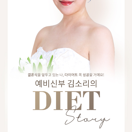
수원점
판교점
광교점
광명점
산본점
부천점
일산점
다산점
김포점
인천검단점
동탄점
평택점
안양점
부평점
안산점
의정부점
시흥배곧점
분당미금점
과천점
하남미사점
화성봉담점
경기광주점
CHUNGCHEONG-DO
천안점
대전점
JEOLLA-DO
광주점
목포점