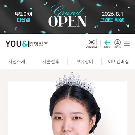
광명점
SEOUL
지점소개
시술전후
보유장비
VIP 멤버십
강남점
선릉점
잠실점
왕십리점
명동점
홍대신촌점
영등포점
마곡점
건대점
구로점
여의도점
천호점
목동점
창동점
GYEONGGI / INCHEON