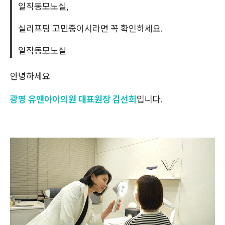
일직동모노실,
실리프팅 고민중이시라면 꼭 확인하세요.
일직동모노실
안녕하세요
광명 유앤아이의원 대표원장 김선희
입니다.