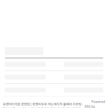
Powered
유앤아이의원 광명점 | 광명피부과·색소레이저·울쎄라·리프팅·
RSS
·
by