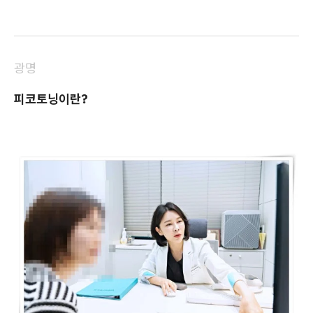
광명
피코토닝이란?