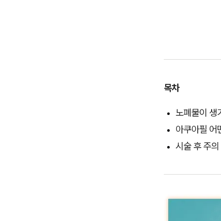
목차
노폐물이 생
아쿠아필 어
시술 후 주의