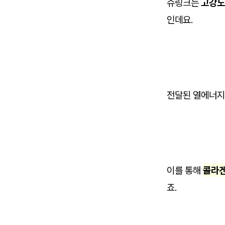
슈링크는
고강도
인데요.
전달된 열에너지
이를 통해
콜라겐
죠.