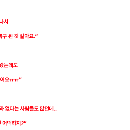
 나서
복구 된 것 같아요."
 왔는데도
겠어요ㅠㅠ"
과 없다는 사람들도 많던데..
 어떡하지?"