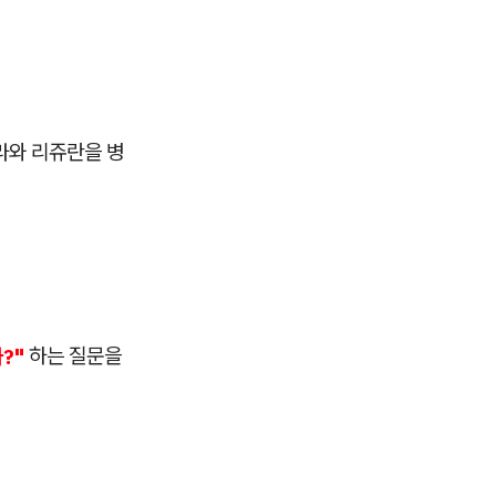
라와 리쥬란을 병
가?"
하는 질문을