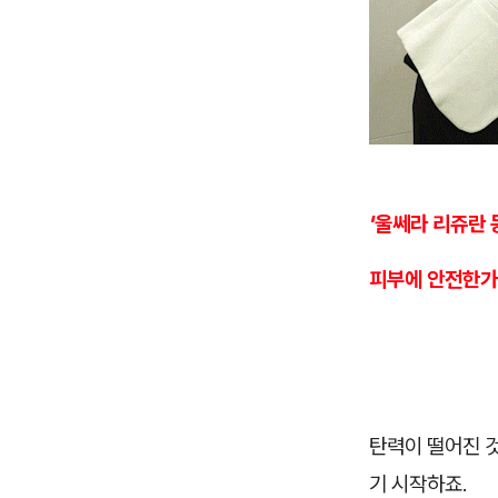
'울쎄라 리쥬란
피부에 안전한가
탄력이 떨어진 것
기 시작하죠.