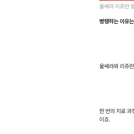
울쎄라 리쥬란 
병행하는 이유는
울쎄라와 리쥬란
한 번의 치료 
이죠.