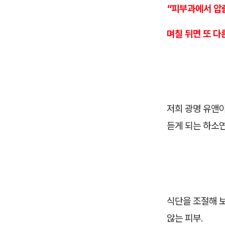
"피부과에서 압
며칠 뒤면 또 다
저희 광명 유앤
듣게 되는 하소
식단을 조절해 
않는 피부.