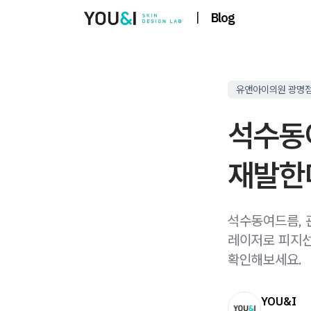
|
Blog
유앤아이의원 광명
석수동
재발한
석수동여드름, 
레이저로 피지선
확인해보세요.
YOU&I