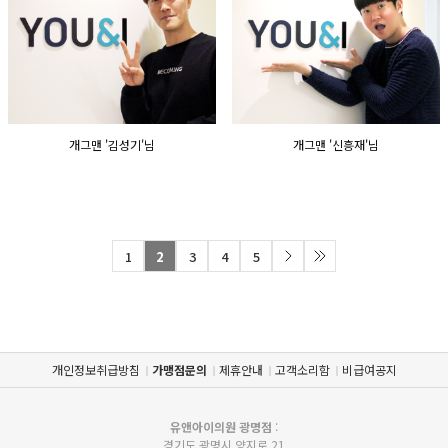
개그맨 '김성기'님
개그맨 '신흥재'님
1
2
3
4
5
개인정보취급방침
가맹점문의
제휴안내
고객소리함
비급여공지
유앤아이의원 광명점
:
경기도 광명시 양지로 21