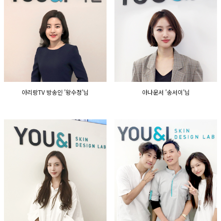
GYEONGSANG-DO
대구점
부산점
창원점
아리랑TV 방송인 '왕수정'님
아나운서 '송서이'님