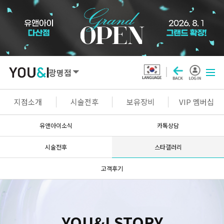
광명점
SEOUL
지점소개
시술전후
보유장비
VIP 멤버십
강남점
선릉점
잠실점
왕십리점
유앤아이소식
카톡상담
명동점
홍대신촌점
영등포점
마곡점
시술전후
스타갤러리
건대점
구로점
여의도점
천호점
고객후기
목동점
창동점
GYEONGGI / INCHEON
YOU&I STORY