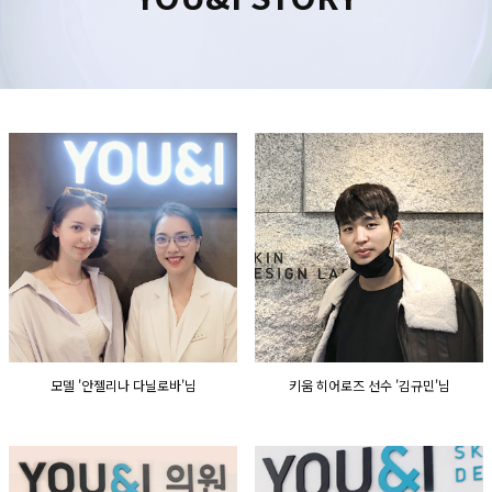
수원점
판교점
광교점
광명점
산본점
부천점
일산점
다산점
김포점
인천검단점
동탄점
평택점
안양점
부평점
안산점
의정부점
시흥배곧점
분당미금점
과천점
하남미사점
화성봉담점
경기광주점
CHUNGCHEONG-DO
천안점
대전점
모델 '안젤리나 다닐로바'님
키움 히어로즈 선수 '김규민'님
JEOLLA-DO
광주점
목포점